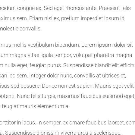
ncidunt congue ex. Sed eget rhoncus ante. Praesent felis
aximus sem. Etiam nisl ex, pretium imperdiet ipsum id,
lestie convallis.
amus mollis vestibulum bibendum. Lorem ipsum dolor sit
ictum magna vitae ligula tempor, volutpat pharetra magna
nulla eget, feugiat purus. Suspendisse blandit elit efficit
leo sem. Integer dolor nunc, convallis at ultrices et,
sus sed posuere. Donec non est sapien. Mauris eget velit
otenti. Nunc felis turpis, maximus faucibus euismod eget
t feugiat mauris elementum a.
titor in lacus. In semper, ex ornare faucibus laoreet, se
rna. Suspendisse dignissim viverra arcu a scelerisque.