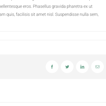
pellentesque eros. Phasellus gravida pharetra ex ut
am quis, facilisis sit amet nisl. Suspendisse nulla sem,
Facebook
Twitter
LinkedIn
Ema