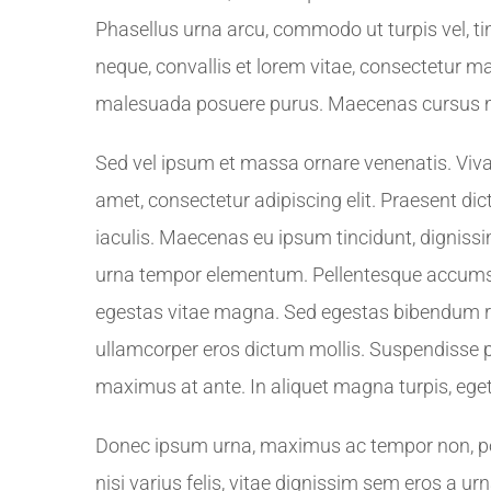
Phasellus urna arcu, commodo ut turpis vel, ti
neque, convallis et lorem vitae, consectetur m
malesuada posuere purus. Maecenas cursus mo
Sed vel ipsum et massa ornare venenatis. Viv
amet, consectetur adipiscing elit. Praesent d
iaculis. Maecenas eu ipsum tincidunt, dignissim 
urna tempor elementum. Pellentesque accumsan 
egestas vitae magna. Sed egestas bibendum ri
ullamcorper eros dictum mollis. Suspendisse p
maximus at ante. In aliquet magna turpis, ege
Donec ipsum urna, maximus ac tempor non, port
nisi varius felis, vitae dignissim sem eros a u