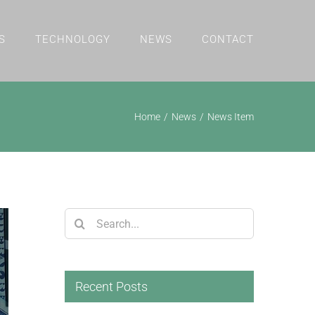
S
TECHNOLOGY
NEWS
CONTACT
Home
/
News
/
News Item
Search
for:
Recent Posts