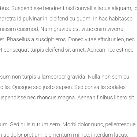
us. Suspendisse hendrerit nisl convallis lacus aliquam, i
haretra id pulvinar in, eleifend eu quam. In hac habitasse
gnissim euismod. Nam gravida est vitae enim viverra
. Phasellus a suscipit eros. Donec vitae efficitur leo, nec
amet consequat turpis eleifend sit amet. Aenean nec est nec
ipsum non turpis ullamcorper gravida. Nulla non sem eu
 mollis. Quisque sed justo sapien. Sed convallis sodales
Suspendisse nec rhoncus magna. Aenean finibus libero sit
ulum. Sed quis rutrum sem. Morbi dolor nunc, pellentesque
roin ac dolor pretium, elementum mi nec, interdum lacus.